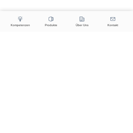
Kompetenzen
Produkte
Über Uns
Kontakt
IBM watsonx.ai – das
Enterprise-Studio für KI-
Modelle